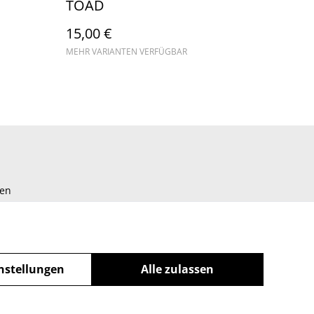
TOAD
15,00 €
MEHR VARIANTEN VERFÜGBAR
gen
nstellungen
Alle zulassen
powered by