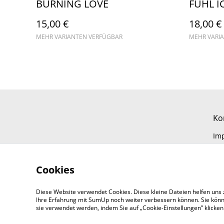
BURNING LOVE
FÜHL I
15,00 €
18,00 €
MEHR VARIANTEN VERFÜGBAR
MEHR VARI
Ko
Im
Cookies
Diese Website verwendet Cookies. Diese kleine Dateien helfen uns 
Ihre Erfahrung mit SumUp noch weiter verbessern können. Sie könn
sie verwendet werden, indem Sie auf „Cookie-Einstellungen” klicke
©
2026
markesvisuals