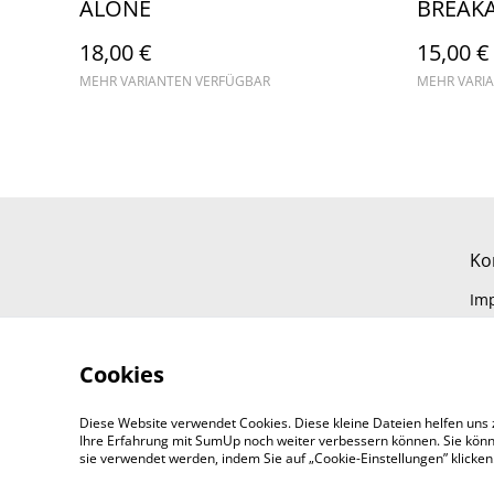
ALONE
BREAK
18,00 €
15,00 €
MEHR VARIANTEN VERFÜGBAR
MEHR VARI
Ko
Im
Cookies
Diese Website verwendet Cookies. Diese kleine Dateien helfen uns 
Ihre Erfahrung mit SumUp noch weiter verbessern können. Sie könn
sie verwendet werden, indem Sie auf „Cookie-Einstellungen” klicke
©
2026
markesvisuals